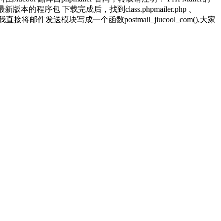
载最新版本的程序包 下载完成后，找到class.phpmailer.php 、
： 我直接将邮件发送模块写成一个函数postmail_jiucool_com(),大家