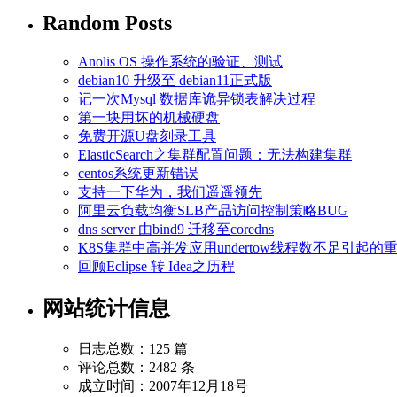
Random Posts
Anolis OS 操作系统的验证、测试
debian10 升级至 debian11正式版
记一次Mysql 数据库诡异锁表解决过程
第一块用坏的机械硬盘
免费开源U盘刻录工具
ElasticSearch之集群配置问题：无法构建集群
centos系统更新错误
支持一下华为，我们遥遥领先
阿里云负载均衡SLB产品访问控制策略BUG
dns server 由bind9 迁移至coredns
K8S集群中高并发应用undertow线程数不足引起的
回顾Eclipse 转 Idea之历程
网站统计信息
日志总数：125 篇
评论总数：2482 条
成立时间：2007年12月18号