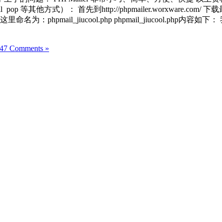
 等其他方式）： 首先到http://phpmailer.worxware.com/ 下
：phpmail_jiucool.php phpmail_jiucool.php内容如下
47 Comments »