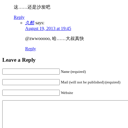
这……还是沙发吧
Reply
久酷
says:
August 19, 2013 at 19:45
@zwwooooo, 哈……大叔真快
Reply
Leave a Reply
Name (required)
Mail (will not be published) (required)
Website