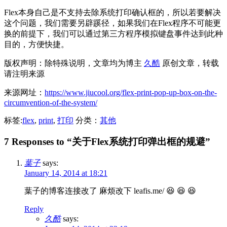
Flex本身自己是不支持去除系统打印确认框的，所以若要解决
这个问题，我们需要另辟蹊径，如果我们在Flex程序不可能更
换的前提下，我们可以通过第三方程序模拟键盘事件达到此种
目的，方便快捷。
版权声明：除特殊说明，文章均为博主
久酷
原创文章，转载
请注明来源
来源网址：
https://www.jiucool.org/flex-print-pop-up-box-on-the-
circumvention-of-the-system/
标签:
flex
,
print
,
打印
分类：
其他
7 Responses to “关于Flex系统打印弹出框的规避”
葉子
says:
January 14, 2014 at 18:21
葉子的博客连接改了 麻烦改下 leafis.me/ 😆 😆 😆
Reply
久酷
says: