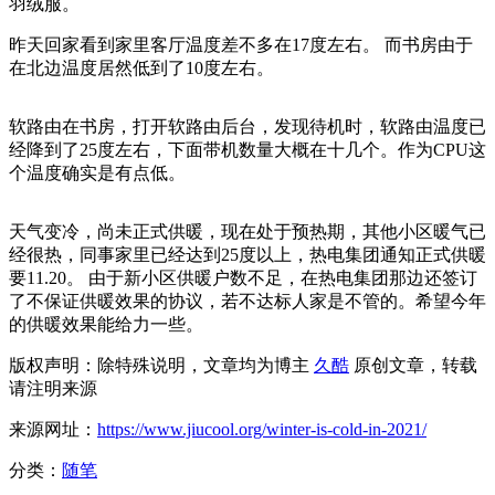
羽绒服。
昨天回家看到家里客厅温度差不多在17度左右。 而书房由于
在北边温度居然低到了10度左右。
软路由在书房，打开软路由后台，发现待机时，软路由温度已
经降到了25度左右，下面带机数量大概在十几个。作为CPU这
个温度确实是有点低。
天气变冷，尚未正式供暖，现在处于预热期，其他小区暖气已
经很热，同事家里已经达到25度以上，热电集团通知正式供暖
要11.20。 由于新小区供暖户数不足，在热电集团那边还签订
了不保证供暖效果的协议，若不达标人家是不管的。希望今年
的供暖效果能给力一些。
版权声明：除特殊说明，文章均为博主
久酷
原创文章，转载
请注明来源
来源网址：
https://www.jiucool.org/winter-is-cold-in-2021/
分类：
随笔