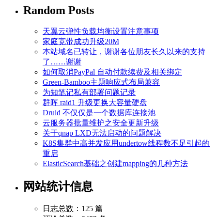
Random Posts
天翼云弹性负载均衡设置注意事项
家庭宽带成功升级20M
本站域名已转让，谢谢各位朋友长久以来的支持
了……谢谢
如何取消PayPal 自动付款续费及相关绑定
Green-Bamboo主题响应式布局兼容
为知笔记私有部署问题记录
群晖 raid1 升级更换大容量硬盘
Druid 不仅仅是一个数据库连接池
云服务器批量维护之安全更新升级
关于qnap LXD无法启动的问题解决
K8S集群中高并发应用undertow线程数不足引起的
重启
ElasticSearch基础之创建mapping的几种方法
网站统计信息
日志总数：125 篇