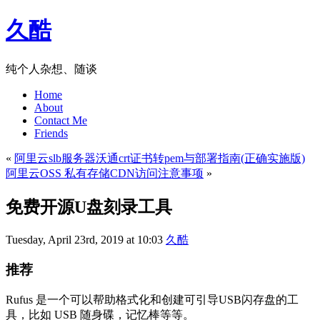
久酷
纯个人杂想、随谈
Home
About
Contact Me
Friends
«
阿里云slb服务器沃通crt证书转pem与部署指南(正确实施版)
阿里云OSS 私有存储CDN访问注意事项
»
免费开源U盘刻录工具
Tuesday, April 23rd, 2019 at 10:03
久酷
推荐
Rufus 是一个可以帮助格式化和创建可引导USB闪存盘的工
具，比如 USB 随身碟，记忆棒等等。