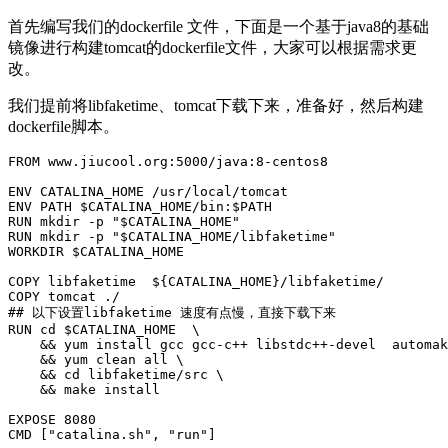
首先编写我们的dockerfile 文件，下面是一个基于java8的基础
镜像进行构建tomcat的dockerfile文件，大家可以根据需求更
改。
我们提前将libfaketime、tomcat下载下来，准备好，然后构建
dockerfile脚本。
FROM www.jiucool.org:5000/java:8-centos8

ENV CATALINA_HOME /usr/local/tomcat

ENV PATH $CATALINA_HOME/bin:$PATH

RUN mkdir -p "$CATALINA_HOME"

RUN mkdir -p "$CATALINA_HOME/libfaketime"

WORKDIR $CATALINA_HOME

COPY libfaketime  ${CATALINA_HOME}/libfaketime/

COPY tomcat ./

## 以下设置libfaketime 速度有点慢，直接下载下来

RUN cd $CATALINA_HOME  \

    && yum install gcc gcc-c++ libstdc++-devel  automak
    && yum clean all \

    && cd libfaketime/src \

    && make install

EXPOSE 8080

CMD ["catalina.sh", "run"]