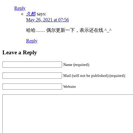
Reply
久酷
says:
May 26, 2021 at 07:56
哈哈…… 偶尔更新一下，表示还在线 ^_^
Reply
Leave a Reply
Name (required)
Mail (will not be published) (required)
Website