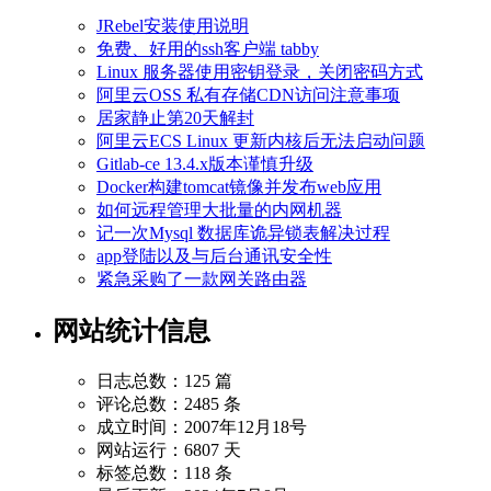
JRebel安装使用说明
免费、好用的ssh客户端 tabby
Linux 服务器使用密钥登录，关闭密码方式
阿里云OSS 私有存储CDN访问注意事项
居家静止第20天解封
阿里云ECS Linux 更新内核后无法启动问题
Gitlab-ce 13.4.x版本谨慎升级
Docker构建tomcat镜像并发布web应用
如何远程管理大批量的内网机器
记一次Mysql 数据库诡异锁表解决过程
app登陆以及与后台通讯安全性
紧急采购了一款网关路由器
网站统计信息
日志总数：125 篇
评论总数：2485 条
成立时间：2007年12月18号
网站运行：6807 天
标签总数：118 条