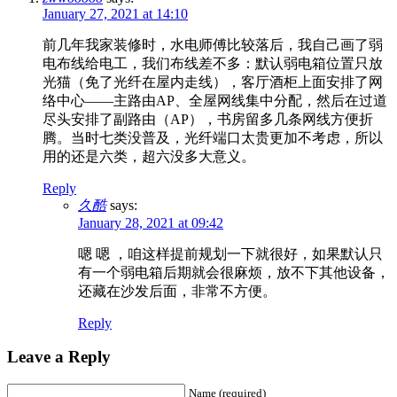
January 27, 2021 at 14:10
前几年我家装修时，水电师傅比较落后，我自己画了弱
电布线给电工，我们布线差不多：默认弱电箱位置只放
光猫（免了光纤在屋内走线），客厅酒柜上面安排了网
络中心——主路由AP、全屋网线集中分配，然后在过道
尽头安排了副路由（AP），书房留多几条网线方便折
腾。当时七类没普及，光纤端口太贵更加不考虑，所以
用的还是六类，超六没多大意义。
Reply
久酷
says:
January 28, 2021 at 09:42
嗯 嗯 ，咱这样提前规划一下就很好，如果默认只
有一个弱电箱后期就会很麻烦，放不下其他设备，
还藏在沙发后面，非常不方便。
Reply
Leave a Reply
Name (required)