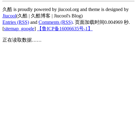
久酷 is proudly powered by jiucool.org and theme is designed by
Jiucool
(久酷 | 久酷博客 | Jiucool's Blog)
Entries (RSS)
and
Comments (RSS)
.
页面加载时间0.004969 秒.
[
sitemap_google
]
【鲁ICP备16006635号-1】
正在读取数据……