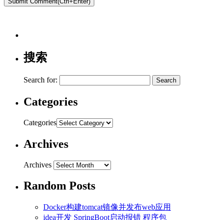
搜索
Search for:
Categories
Categories
Archives
Archives
Random Posts
Docker构建tomcat镜像并发布web应用
idea开发 SpringBoot启动报错 程序包