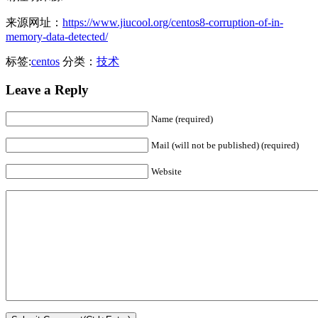
来源网址：
https://www.jiucool.org/centos8-corruption-of-in-
memory-data-detected/
标签:
centos
分类：
技术
Leave a Reply
Name (required)
Mail (will not be published) (required)
Website