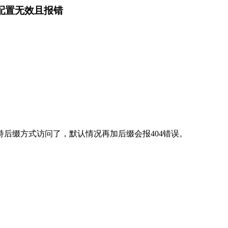
则相关配置无效且报错
默认为false 且不支持后缀方式访问了，默认情况再加后缀会报404错误。