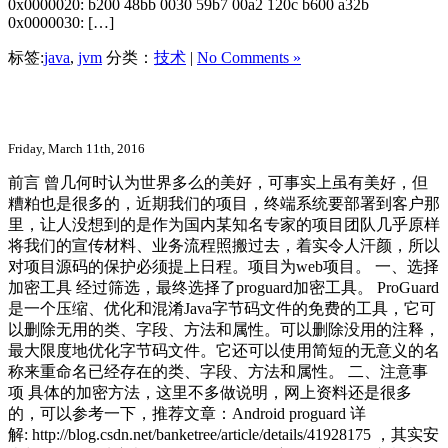
0x0000020: b200 48bb 0030 59b7 00a2 120c b600 a32b
0x0000030: […]
标签:
java
,
jvm
分类：
技术
|
No Comments »
JAVA WEB 项目的代码混淆
Friday, March 11th, 2016
前言 曾几何时认为世界多么的美好，可事实上虽有美好，但
糟粕也是很多的，近期我们的项目，终端系统要部署到客户那
里，让人没想到的是作为国内某知名专家的项目团队几乎原样
将我们的宣传材料、业务流程照搬过去，着实令人汗颜，所以
对项目源码的保护必须提上日程。项目为web项目。 一、选择
加密工具 经过筛选，最终选择了proguard加密工具。 ProGuard
是一个压缩、优化和混淆Java字节码文件的免费的工具，它可
以删除无用的类、字段、方法和属性。可以删除没用的注释，
最大限度地优化字节码文件。它还可以使用简短的无意义的名
称来重命名已经存在的类、字段、方法和属性。 二、注意事
项 具体的加密方法，这里不多做说明，网上资料还是很多
的，可以参考一下，推荐文章：Android proguard 详
解: http://blog.csdn.net/banketree/article/details/41928175 ，其实安