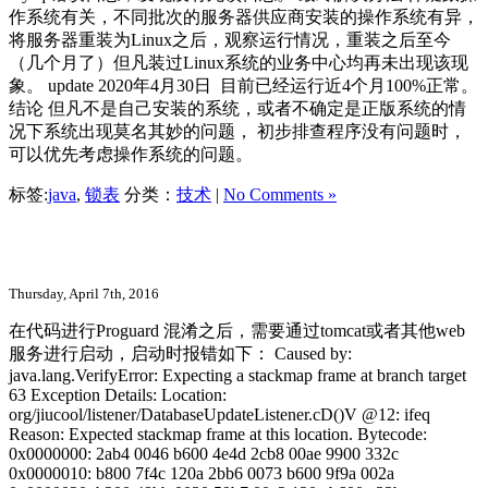
作系统有关，不同批次的服务器供应商安装的操作系统有异，
将服务器重装为Linux之后，观察运行情况，重装之后至今
（几个月了）但凡装过Linux系统的业务中心均再未出现该现
象。 update 2020年4月30日 目前已经运行近4个月100%正常。
结论 但凡不是自己安装的系统，或者不确定是正版系统的情
况下系统出现莫名其妙的问题， 初步排查程序没有问题时，
可以优先考虑操作系统的问题。
标签:
java
,
锁表
分类：
技术
|
No Comments »
Proguard 代码混淆后 WEB项目的运行
Thursday, April 7th, 2016
在代码进行Proguard 混淆之后，需要通过tomcat或者其他web
服务进行启动，启动时报错如下： Caused by:
java.lang.VerifyError: Expecting a stackmap frame at branch target
63 Exception Details: Location:
org/jiucool/listener/DatabaseUpdateListener.cD()V @12: ifeq
Reason: Expected stackmap frame at this location. Bytecode:
0x0000000: 2ab4 0046 b600 4e4d 2cb8 00ae 9900 332c
0x0000010: b800 7f4c 120a 2bb6 0073 b600 9f9a 002a