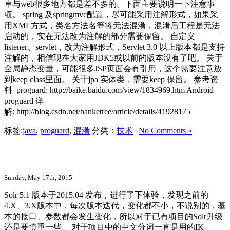
卓与web很多地方都是差不多的。下面主要说明一下注意事
项。 spring 及springmvc配置，尽可能采用注解形式，如果采
用XML方式，类名方法名等将无法混淆，混淆后工程是无法
启动的，实在无法改为注解的部分需要保留。 自定义
listener、servlet，改为注解形式，Servlet 3.0 以上版本都是支持
注解的，相信现在大家用JDK5或以前的版本没有了吧。 关于
全局静态变量，可能很多JSP页面会有引用，这个需要注意放
到keep class里面。 关于jpa 实体类，需要keep 保留。 参考资
料 proguard: http://baike.baidu.com/view/1834969.htm Android
proguard 详
解: http://blog.csdn.net/banketree/article/details/41928175
标签:
java
,
proguard
,
混淆
分类：
技术
|
No Comments »
Solr 5.1 版本中文分词IK-analyzer的使用
Sunday, May 17th, 2015
Solr 5.1 版本于2015.04 发布，进行了下体验，发现之前的
4.X、3.X版本中，每次版本迭代，变化都不小，不说别的，基
本的接口、参数都会发生变化，所以对于已有项目的Solr升级
还是要慎重一些。 对于项目中的中文分词一直是用的IK-