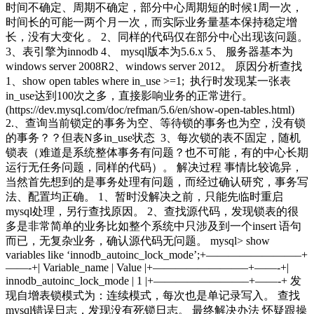
时间不确定、周期不确定，部分中心周期短的时候1周一次，
时间长的可能一两个月一次，而实际业务量基本保持稳定增
长，没有大变化 。 2、同样的代码仅在部分中心出现该问题。
3、表引擎为innodb 4、 mysql版本为5.6.x 5、 服务器基本为
windows server 2008R2、windows server 2012。 原因分析查找
1、show open tables where in_use >=1; 执行时发现某一张表
in_use达到100次之多，直接影响业务的正常进行。
(https://dev.mysql.com/doc/refman/5.6/en/show-open-tables.html)
2.、查询当前锁定的事务为空、等待锁的事务也为空，没有锁
的事务？？但表N多in_use状态 3、每次锁的表不固定，随机
锁表（难道是系统整体事务有问题？也不可能，有的中心长期
运行无任务问题，同样的代码）。 解决过程 事情比较诡异，
当然首先想到的是事务处理有问题，而经过确认研究，事务写
法、配置均正确。 1、暂时没解决之前，只能先临时重启
mysql处理，另行查找原因。 2、查找源代码，发现锁表的很
多是非常简单的业务比如整个系统中只涉及到一个insert 语句
而已，无复杂业务，确认源代码无问题。 mysql> show
variables like ‘innodb_autoinc_lock_mode’;+————————–+
——-+| Variable_name | Value |+————————–+——-+|
innodb_autoinc_lock_mode | 1 |+————————–+——-+ 发
现自增表锁模式为：连续模式，每次也是单记录写入。 查找
mysql错误日志，发现没有死锁日志。 最终解决办法 怀疑跟操