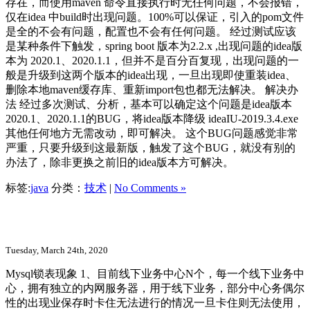
存在，而使用maven 命令直接执行时无任何问题，不会报错，
仅在idea 中build时出现问题。100%可以保证，引入的pom文件
是全的不会有问题，配置也不会有任何问题。 经过测试应该
是某种条件下触发，spring boot 版本为2.2.x ,出现问题的idea版
本为 2020.1、2020.1.1，但并不是百分百复现，出现问题的一
般是升级到这两个版本的idea出现，一旦出现即使重装idea、
删除本地maven缓存库、重新import包也都无法解决。 解决办
法 经过多次测试、分析，基本可以确定这个问题是idea版本
2020.1、2020.1.1的BUG，将idea版本降级 ideaIU-2019.3.4.exe
其他任何地方无需改动，即可解决。 这个BUG问题感觉非常
严重，只要升级到这最新版，触发了这个BUG，就没有别的
办法了，除非更换之前旧的idea版本方可解决。
标签:
java
分类：
技术
|
No Comments »
记一次Mysql 数据库诡异锁表解决过程
Tuesday, March 24th, 2020
Mysql锁表现象 1、目前线下业务中心N个，每一个线下业务中
心，拥有独立的内网服务器，用于线下业务，部分中心务偶尔
性的出现业保存时卡住无法进行的情况一旦卡住则无法使用，